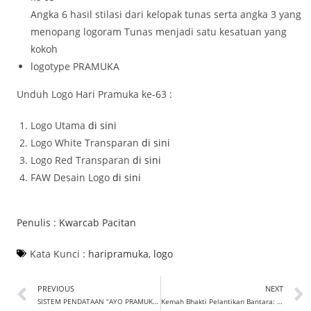
Angka 6 hasil stilasi dari kelopak tunas serta angka 3 yang
menopang logoram Tunas menjadi satu kesatuan yang
kokoh
logotype PRAMUKA
Unduh Logo Hari Pramuka ke-63 :
Logo Utama
di sini
Logo White Transparan
di sini
Logo Red Transparan
di sini
FAW Desain Logo
di sini
Penulis :
Kwarcab Pacitan
Kata Kunci :
haripramuka
,
logo
PREVIOUS
NEXT
SISTEM PENDATAAN “AYO PRAMUKA” MILIK KWARNAS MULAI MASUK KE KWARDA JATIM, BAGAIMANA DENGAN SIPA?
Kemah Bhakti Pelantikan Bantara: Langkah Strategis Madrasah Aliyah 03 Sidomulyo untuk Mencetak Generasi Berkualitas