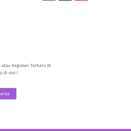
a atau Kegiatan Terbaru di
di sini !
erita