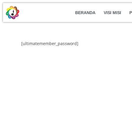
BERANDA
VISI MISI
P
[ultimatemember_password]