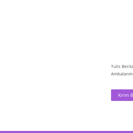
Tulis Berit
Ambalanmu 
Kirim B