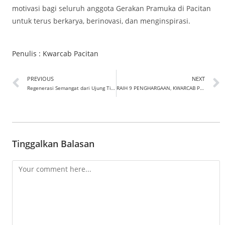
motivasi bagi seluruh anggota Gerakan Pramuka di Pacitan
untuk terus berkarya, berinovasi, dan menginspirasi.
Penulis :
Kwarcab Pacitan
PREVIOUS
NEXT
Regenerasi Semangat dari Ujung Timur Pacitan: Pelantikan Pengurus Kwarran, LPK, dan Dewan Kerja Ranting Gerakan Pramuka Sudimoro
RAIH 9 PENGHARGAAN, KWARCAB PACITAN KOKOHKAN POSISI TERGIAT II SE-JAWA TIMUR
Tinggalkan Balasan